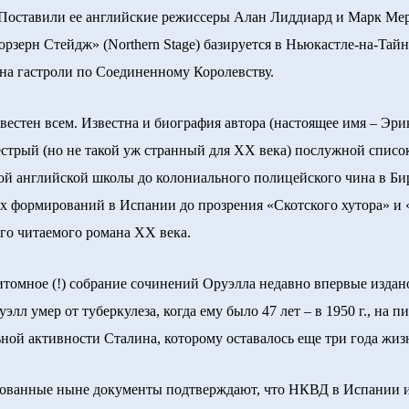
 Поставили ее английские режиссеры Алан Лиддиард и Марк Ме
орзерн Стейдж» (Northern Stage) базируется в Ньюкастле-на-
Ta
йн
 на гастроли по Соединенному Королевству.
тен всем. Известна и биография автора (настоящее имя – Эри
пестрый (но не такой уж странный для ХХ века) послужной список
й английской школы до колониального полицейского чина в Бир
х формирований в Испании до прозрения «Скотского хутора» и 
ого читаемого романа ХХ века.
мное (!) собрание сочинений Оруэлла недавно впервые издан
лл умер от туберкулеза, когда ему было 47 лет – в 1950 г., на п
ной активности Сталина, которoму оставалось еще три года жиз
нные ныне документы подтверждают, что НКВД в Испании 