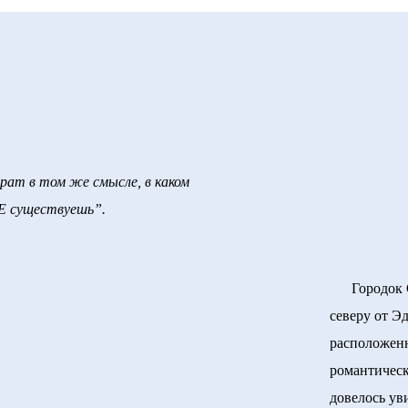
ат в том же смысле, в каком
Е существуешь”.
Городок Сти
северу от Э
расположенн
романтическ
довелось ув