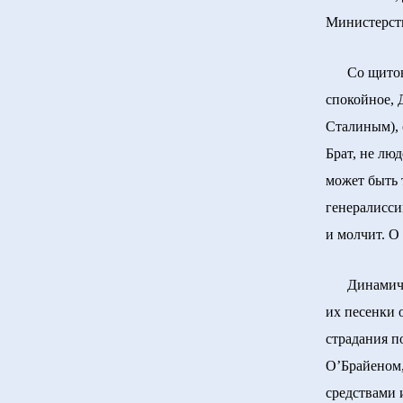
Министерст
Со щитового
спокойное, 
Сталиным), 
Брат, не лю
может быть 
генералисси
и молчит. О
Динамична,
их песенки 
страдания п
О’Брайеном,
средствами 