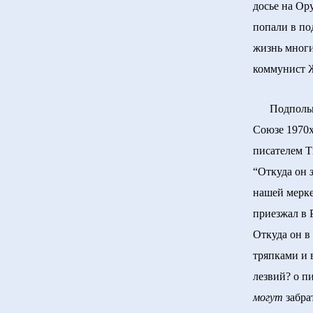
досье на Ор
попали в по
жизнь многи
коммунист 
Подпольные
Союзе 1970х
писателем Т
“Откуда он
нашей мерке
приезжал в 
Откуда он в
тряпками и 
лезвий? о п
могут
забрат