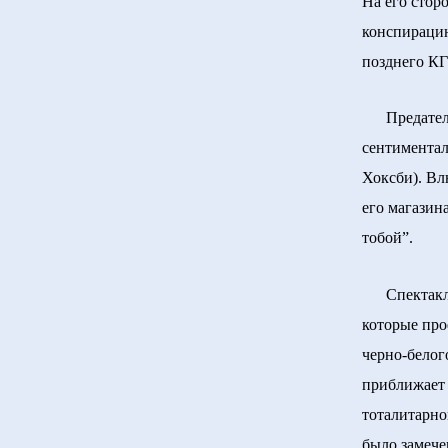
На его стор
конспирацию
позднего КГБ
Предательст
сентиментал
Хоксби). Вл
его магазин
тобой”.
Спектакль 
которые про
черно-белог
приближает 
тоталитарно
было замече