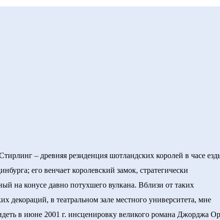
рлинг – древняя резиденция шотландских королей в часе езд
динбурга; его венчает королевский замок, стратегически
ый на конусе давно потухшего вулкана. Вблизи от таких
их декораций, в театральном зале местного университета, мне
идеть в июне 2001 г. инсценировку великого романа Джорджа Ор