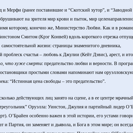
 Мерфи (ранее поставившие и “Скотский хутор”, и “Заводной
обрушивают на зрителя мир крови и пыток, мир целенаправленн
 имя которому, конечно же, Министерство Любви. Как и в роман
Уинстоном Смитом (Крэг Конвей) вдоль короткого отрезка отпу
 самостоятельной жизни: страницы знаменитого дневника,
й проблеск счастья – любовь к Джулии (Кейт Дэвис), арест, и ито
о, что хуже смерти
: предательство любви и верности. В прогр
постановщики простыми словами напоминают нам оруэлловску
ека: “Истинная цена свободы – это предательство”.
лько действующих лиц занято на сцене, а в ее центре мрачны
реугольник” Оруэлла: Уинстон, Джулия и партийный лидер О’
рт). О’Брайен особенно важен в этой истории, его устами говор
 и Партия, он заменяет и дьявола, и Бога в этом мире; он всегда