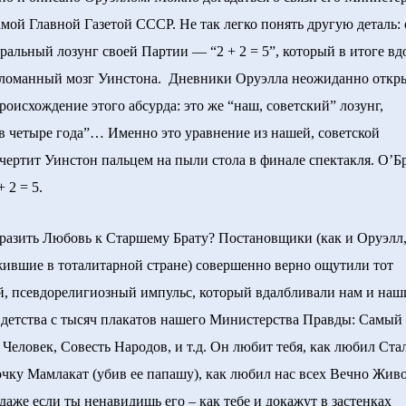
мой Главной Газетой СССР. Не так легко понять другую деталь: 
тральный лозунг своей Партии — “2 + 2 = 5”, который в итоге в
сломанный мозг Уинстона. Дневники Оруэлла неожиданно откр
роисхождение этого абсурда: это же “наш, советский” лозунг,
в четыре года”… Именно это уравнение из нашей, советской
чертит Уинстон пальцем на пыли стола в финале спектакля. О’Б
+ 2 = 5.
зить Любовь к Старшему Брату? Постановщики (как и Оруэлл
жившие в тоталитарной стране) совершенно верно ощутили тот
, псевдорелигиозный импульс, который вдалбливали нам и на
 детства с тысяч плакатов нашего Министерства Правды: Самый
Человек, Совесть Народов, и т.д. Он любит тебя, как любил Ста
очку Мамлакат (убив ее папашу), как любил нас всех Вечно Жив
 даже если ты ненавидишь его – как тебе и докажут в застенках