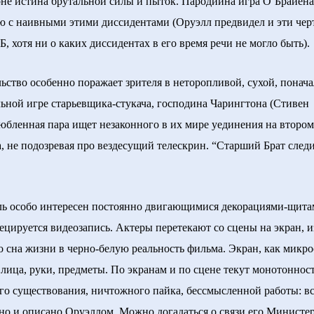
оне истина брутальной силы и пыток. Пародийна игра О’Брайена
 с наивными этими диссидентами (Оруэлл предвидел и эти чер
, хотя ни о каких диссидентах в его время речи не могло быть).
во особенно поражает зрителя в неторопливой, сухой, понача
ьной игре старьевщика-стукача, господина Чарингтона (Стивен
юбленная пара ищет незаконного в их мире уединения на втором
а, не подозревая про вездесущий телескрин. “Старший Брат следи
особо интересен постоянно двигающимися декорациями-щитам
ецируется видеозапись. Актеры перетекают со сцены на экран, и
о сна жизни в черно-белую реальность фильма. Экран, как микро
лица, руки, предметы. По экранам и по сцене текут монотоннос
го существования, ничтожного пайка, бессмысленной работы: в
но и описано Оруэллом. Можно догадаться о связи его Министе