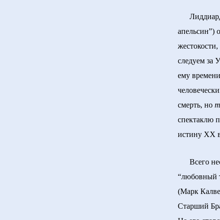
Лиддиард и
апельсин”) 
жестокости,
следуем за 
ему времени
человечески
смерть, но
т
спектаклю 
истину ХХ в
Всего неско
“любовный т
(Марк Калве
Старший Брат