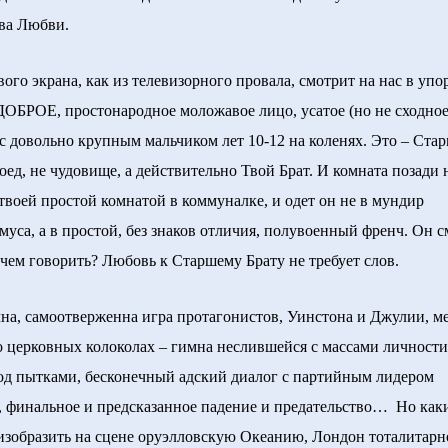
ва Любви.
 экрана, как из телевизорного провала, смотрит на нас в упо
ДОБРОЕ, простонародное моложавое лицо, усатое (но не сходное
с довольно крупным мальчиком лет 10-12 на коленях. Это – Ста
доед, не чудовище, а действительно Твой Брат. И комната позади 
твоей простой комнатой в коммуналке, и одет он не в мундир
муса, а в простой, без знаков отличия, полувоенный френч. Он 
 чем говорить? Любовь к Старшему Брату не требует слов.
 самоотверженна игра протагонистов, Уинстона и Джулии, м
о церковных колоколах – гимна неслившейся с массами личности
од пытками, бесконечный адский диалог с партийным лидером
 финальное и предсказанное падение и предательство… Но ка
изобразить на сцене оруэлловскую Океанию, Лондон тоталитарн