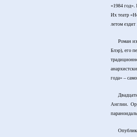
«1984 год».
Их театр «Н
летом ездит
Роман извес
Блэр), его 
традиционно
анархистски
года» – сам
Двадцатито
Англии. Оруэ
параноидаль
Опубликова