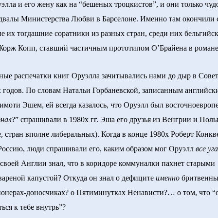
уэлла и его жену как на “бешеных троцкистов”, и они только чуд
двалы Министерства Любви в Барселоне. Именно там окончили
е их тогдашние соратники из разных стран, среди них бельгийс
Жорж Копп, ставший частичным прототипом О’Брайена в романе
 распечатки книг Оруэлла зачитывались нами до дыр в Сове
 годов. По словам Натальи Горбаневской, записанным английск
имоти Эшем, ей всегда казалось, что Оруэлл был восточноевроп
знал
?” спрашивали в 1980х гг. Эша его друзья из Венгрии и Пол
, стран вполне либеральных). Когда в конце 1980х Роберт Конкв
Россию, люди спрашивали его, каким образом мог Оруэлл
все уг
 своей Англии знал, что в коридоре коммуналки пахнет старыми
вареной капустой? Откуда он знал о дефиците
именно
бритвенн
ионерах-доносчиках? о Пятиминутках Ненависти?… o том, что “
ься к тебе внутрь”?