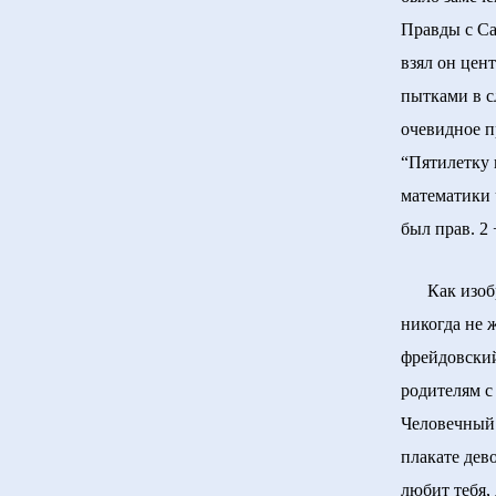
Правды с Са
взял он цен
пытками в 
очевидное п
“Пятилетку 
математики 
был прав. 2 
Как изобра
никогда не 
фрейдовский
родителям с
Человечный 
плакате дев
любит тебя,