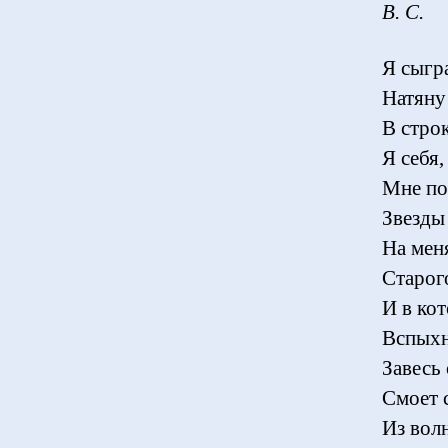
В. С.
Я сыгр
Натяну
В стро
Я себя,
Мне по
Звезды
На мен
Старого
И в кот
Вспыхн
Завесь
Смоет с
Из вол