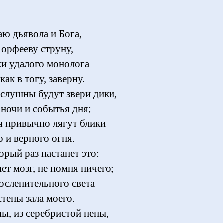
аю дьявола и Бога,
 орфееву струну,
ки удалого монолога
 как в тогу, заверну.
слушны будут звери дики,
 ночи и событья дня;
я привычно лягут блики
 и верного огня.
орый раз настанет это:
ет мозг, не помня ничего;
 ослепительного света
тены зала моего.
ны, из серебристой пены,