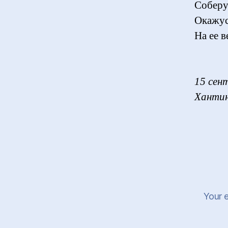
Соберу
Окажус
На ее 
15 сен
Ханти
Your e