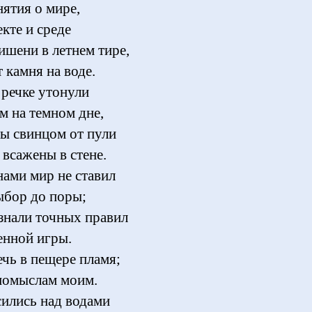
нятия о мире,
кте и среде
ишени в летнем тире,
 камня на воде.
 речке утонули
м на темном дне,
мы свинцом от пули
 всажены в стене.
нами мир не ставил
ыбор до поры;
знали точных правил
енной игры.
ечь в пещере пламя;
помыслам моим.
сились над водами