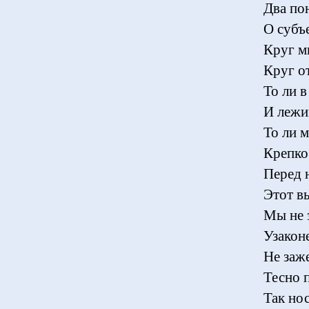
Два по
О субъе
Круг м
Круг от
То ли в
И лежи
То ли 
Крепко
Перед 
Этот в
Мы не 
Узакон
Не заж
Тесно 
Так но