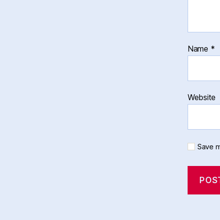
Name
*
Website
Save m