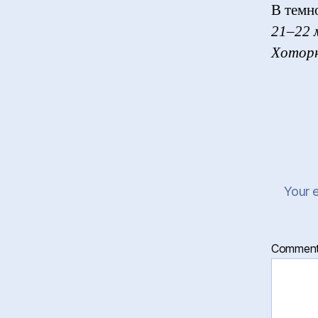
В темн
21–22 
Хотор
Your e
Commen