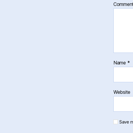
Commen
Name
*
Website
Save m