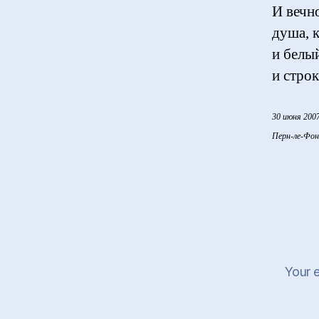
И вечн
душа, 
и белы
и стро
30 июня 2007
Перн-ле-Фон
Your e