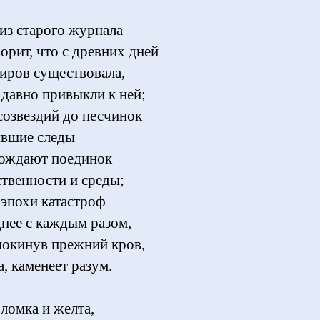
 из старого журнала
орит, что с древних дней
иров существовала,
 давно привыкли к ней;
 созвездий до песчинок
ывшие следы
ождают поединок
ственности и среды;
 эпохи катастроф
днее с каждым разом,
 покинув прежний кров,
а, каменеет разум.
ломка и желта,