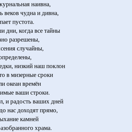
 журнальная наивна,
ь веков чудна и дивна,
пает пустота.
и дни, когда все тайны
вно разрешены,
ясения случайны,
 определены,
редки, низкий наш поклон
что в мизерные сроки
ли океан времён
имые ваши строки.
л, и радость ваших дней
до нас доходят прямо,
дыхание камней
разобранного храма.