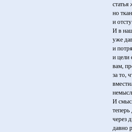
статья
но ткан
и отсту
И в наш
уже да
и потр
и цели
вам, п
за то, 
вмести
немысл
И смыс
теперь 
через 
давно 