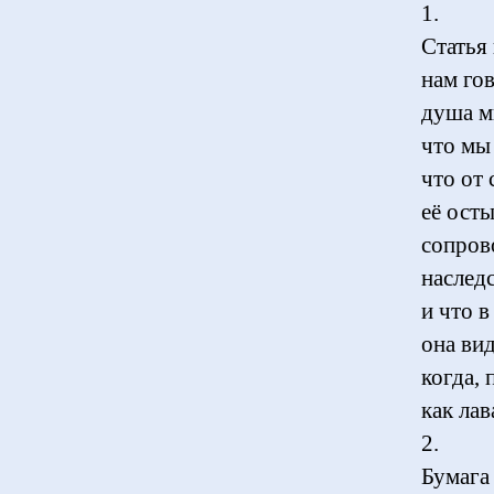
1.
Статья
нам гов
душа м
что мы
что от
её ост
сопров
наслед
и что в
она ви
когда,
как лав
2.
Бумага 